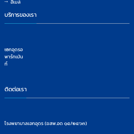
อีเมล์
บริการของเรา
เอกอุดรอ
พาร์ทเม้น
ท์
ติดต่อเรา
โรงพยาบาลเอกอุดร (ฆสพ.อด ๑๕/๒๕๖๓)