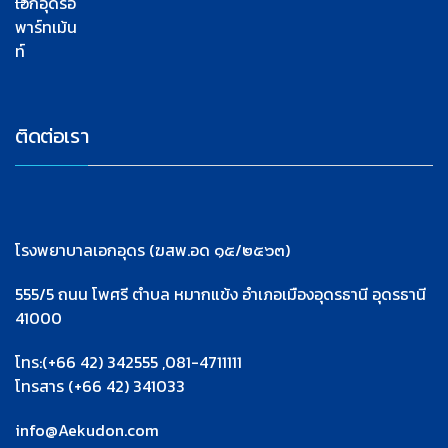
เอกอุดรอ
พาร์ทเม้น
ท์
ติดต่อเรา
โรงพยาบาลเอกอุดร (ฆสพ.อด ๑๕/๒๕๖๓)
555/5 ถนน โพศรี ตำบล หมากแข้ง อำเภอเมืองอุดรธานี อุดรธานี
41000
โทร:(+66 42) 342555 ,081-4711111
โทรสาร (+66 42) 341033
info@Aekudon.com