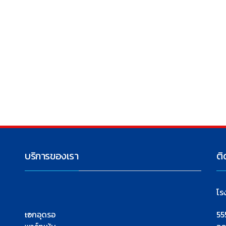
บริการของเรา
ติ
โร
เอกอุดรอ
55