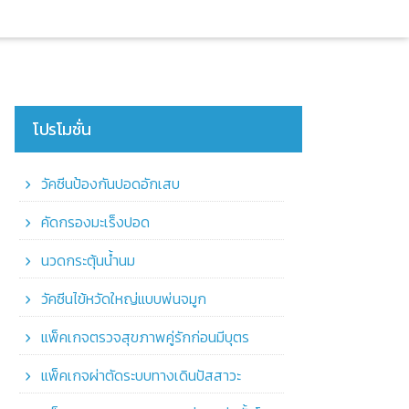
โปรโมชั่น
วัคซีนป้องกันปอดอักเสบ
คัดกรองมะเร็งปอด
นวดกระตุ้นน้ำนม
วัคซีนไข้หวัดใหญ่แบบพ่นจมูก
แพ็คเกจตรวจสุขภาพคู่รักก่อนมีบุตร
แพ็คเกจผ่าตัดระบบทางเดินปัสสาวะ