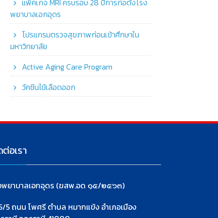
แพ็คเกจ MRI ครบรอบ 28 ปีการก่อตั้งโรง
พยาบาลเอกอุดร
โปรแกรมตรวจสุขภาพก่อนเข้าศึกษาใน
มหาวิทยาลัย
Active Aging Care Program
วัคซีนไข้เลือดออก
ดต่อเรา
งพยาบาลเอกอุดร (ฆสพ.อด ๑๕/๒๕๖๓)
5/5 ถนน โพศรี ตำบล หมากแข้ง อำเภอเมือง