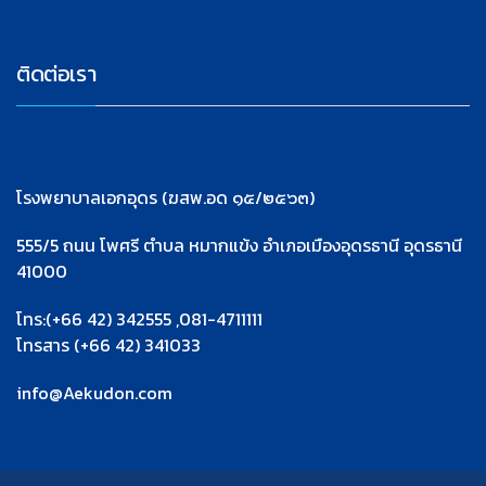
ติดต่อเรา
โรงพยาบาลเอกอุดร (ฆสพ.อด ๑๕/๒๕๖๓)
555/5 ถนน โพศรี ตำบล หมากแข้ง อำเภอเมืองอุดรธานี อุดรธานี
41000
โทร:(+66 42) 342555 ,081-4711111
โทรสาร (+66 42) 341033
info@Aekudon.com