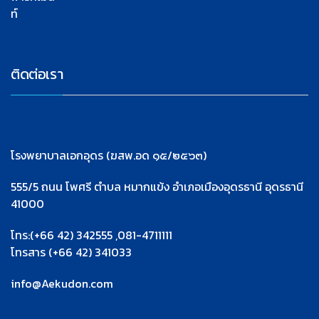
ท์
ติดต่อเรา
โรงพยาบาลเอกอุดร (ฆสพ.อด ๑๕/๒๕๖๓)
555/5 ถนน โพศรี ตำบล หมากแข้ง อำเภอเมืองอุดรธานี อุดรธานี
41000
โทร:(+66 42) 342555 ,081-4711111
โทรสาร (+66 42) 341033
info@Aekudon.com