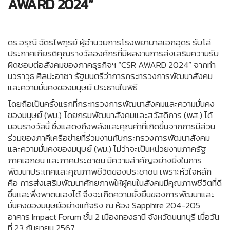
AWARD 2024”
ดร.อรุณี ฉัตรไพฑูรย์ ผู้อำนวยการโรงพยาบาลเอกอุดร รับโล่
ประกาศเกียรติคุณรางวัลองค์กรที่มีผลงานการส่งเสริมความรับ
ผิดชอบต่อสังคมของภาคธุรกิจฯ “CSR AWARD 2024” จากท่า
นวราวุธ ศิลปะอาชา รัฐมนตรีว่าการกระทรวงการพัฒนาสังคม
และความมั่นคงของมนุษย์ ประธานในพิธี
โดยถือเป็นครั้งแรกที่กระทรวงการพัฒนาสังคมและความมั่นคง
ของมนุษย์ (พม.) โดยกรมพัฒนาสังคมและสวัสดิการ (พส.) ได้
มอบรางวัลนี้ ซึ่งแสดงถึงพลังและคุณค่าที่เกิดขึ้นจากการมีส่วน
ร่วมของภาคีเครือข่ายที่ร่วมงานกับกระทรวงการพัฒนาสังคม
และความมั่นคงของมนุษย์ (พม.) ไม่ว่าจะเป็นหน่วยงานภาครัฐ
ภาคเอกชน และภาคประชาชน มีความสำคัญอย่างยิ่งในการ
พัฒนาประเทศและคุณภาพชีวิตของประชาชน เพราะหัวใจหลัก
คือ การส่งเสริมพัฒนาศักยภาพให้ผู้คนในสังคมมีคุณภาพชีวิตที่ดี
ขึ้นและพึ่งพาตนเองได้ จึงจะเกิดความยั่งยืนของการพัฒนาและ
มั่นคงของมนุษย์อย่างแท้จริง ณ ห้อง Sapphire 204-205
อาคาร Impact Forum ชั้น 2 เมืองทองธานี จังหวัดนนทบุรี เมื่อวัน
ที่ 23 กันยายน 2567