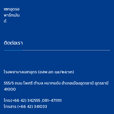
เอกอุดรอ
พาร์ทเม้น
ท์
ติดต่อเรา
โรงพยาบาลเอกอุดร (ฆสพ.อด ๑๕/๒๕๖๓)
555/5 ถนน โพศรี ตำบล หมากแข้ง อำเภอเมืองอุดรธานี อุดรธานี
41000
โทร:(+66 42) 342555 ,081-4711111
โทรสาร (+66 42) 341033