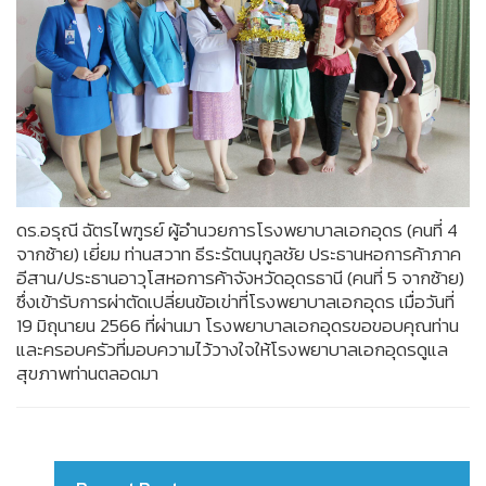
ดร.อรุณี ฉัตรไพฑูรย์ ผู้อำนวยการโรงพยาบาลเอกอุดร (คนที่ 4
จากซ้าย) เยี่ยม ท่านสวาท ธีระรัตนนุกูลชัย ประธานหอการค้าภาค
อีสาน/ประธานอาวุโสหอการค้าจังหวัดอุดรธานี (คนที่ 5 จากซ้าย)
ซึ่งเข้ารับการผ่าตัดเปลี่ยนข้อเข่าที่โรงพยาบาลเอกอุดร เมื่อวันที่
19 มิถุนายน 2566 ที่ผ่านมา โรงพยาบาลเอกอุดรขอขอบคุณท่าน
และครอบครัวที่มอบความไว้วางใจให้โรงพยาบาลเอกอุดรดูแล
สุขภาพท่านตลอดมา