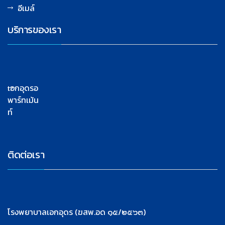
อีเมล์
บริการของเรา
เอกอุดรอ
พาร์ทเม้น
ท์
ติดต่อเรา
โรงพยาบาลเอกอุดร (ฆสพ.อด ๑๕/๒๕๖๓)