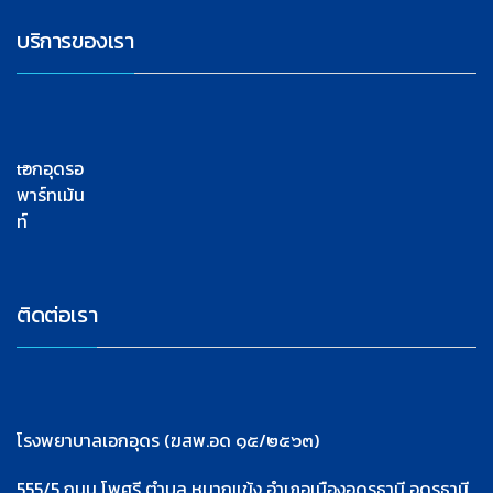
บริการของเรา
เอกอุดรอ
พาร์ทเม้น
ท์
ติดต่อเรา
โรงพยาบาลเอกอุดร (ฆสพ.อด ๑๕/๒๕๖๓)
555/5 ถนน โพศรี ตำบล หมากแข้ง อำเภอเมืองอุดรธานี อุดรธานี