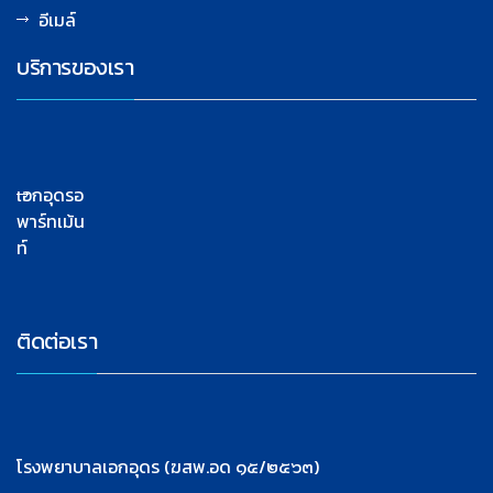
อีเมล์
บริการของเรา
เอกอุดรอ
พาร์ทเม้น
ท์
ติดต่อเรา
โรงพยาบาลเอกอุดร (ฆสพ.อด ๑๕/๒๕๖๓)