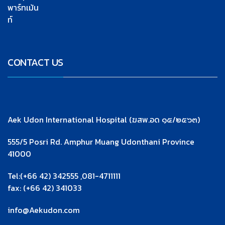
พาร์ทเม้น
ท์
CONTACT US
Aek Udon International Hospital (ฆสพ.อด ๑๕/๒๕๖๓)
555/5 Posri Rd. Amphur Muang Udonthani Province
41000
Tel:(+66 42) 342555 ,081-4711111
fax: (+66 42) 341033
info@Aekudon.com