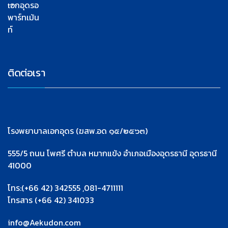
เอกอุดรอ
พาร์ทเม้น
ท์
ติดต่อเรา
โรงพยาบาลเอกอุดร (ฆสพ.อด ๑๕/๒๕๖๓)
555/5 ถนน โพศรี ตำบล หมากแข้ง อำเภอเมืองอุดรธานี อุดรธานี
41000
โทร:(+66 42) 342555 ,081-4711111
โทรสาร (+66 42) 341033
info@Aekudon.com