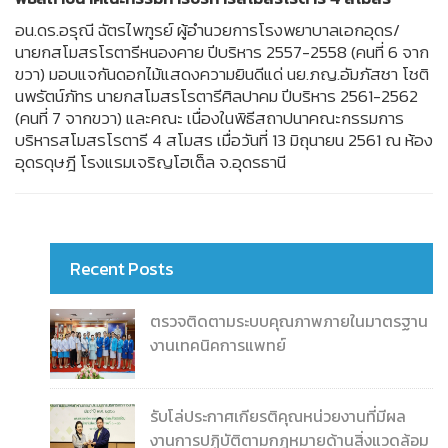
อน.ดร.อรุณี ฉัตรไพฑูรย์ ผู้อำนวยการโรงพยาบาลเอกอุดร/
นายกสโมสรโรตารีหนองคาย ปีบริหาร 2557-2558 (คนที่ 6 จาก
ขวา) มอบแจกันดอกไม้แสดงความยินดีแด่ นย.ภญ.อัมภัสชา โชติ
นพรัตน์ภัทร นายกสโมสรโรตารีศิลปาคม ปีบริหาร 2561-2562
(คนที่ 7 จากขวา) และคณะ เนื่องในพิธีสถาปนาคณะกรรมการ
บริหารสโมสรโรตารี 4 สโมสร เมื่อวันที่ 13 มิถุนายน 2561 ณ ห้อง
อุดรดุษฎี โรงแรมเจริญโฮเต็ล จ.อุดรธานี
Recent Posts
ตรวจติดตามระบบคุณภาพภายในมาตรฐาน
งานเทคนิคการแพทย์
รับโล่ประกาศเกียรติคุณหน่วยงานที่มีผล
งานการปฏิบัติตามกฎหมายด้านสิ่งแวดล้อม