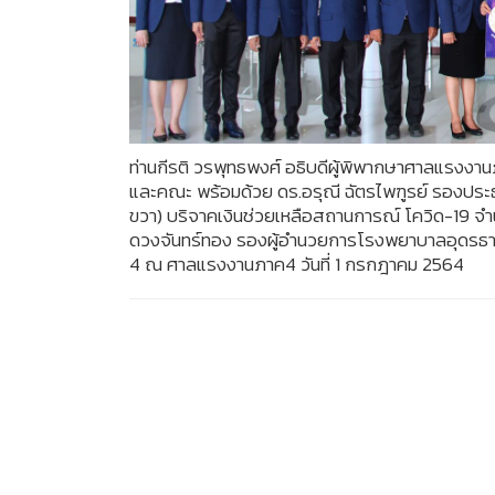
ท่านกีรติ วรพุทธพงศ์ อธิบดีผู้พิพากษาศาลแรงงาน
และคณะ พร้อมด้วย ดร.อรุณี ฉัตรไพฑูรย์ รองประธ
ขวา) บริจาคเงินช่วยเหลือสถานการณ์ โควิด-19 จำ
ดวงจันทร์ทอง รองผู้อำนวยการโรงพยาบาลอุดรธา
4 ณ ศาลแรงงานภาค4 วันที่ 1 กรกฎาคม 2564