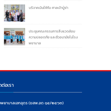
บริจาคเงินให้กับ ศาลเจ้าปู่ย่า
ประชุมคณะกรรมการสิ่งแวดล้อม
ความปลอดภัย และชีวอนามัยในโรง
พยาบาล
ดต่อเรา
งพยาบาลเอกอุดร (ฆสพ.อด ๑๕/๒๕๖๓)