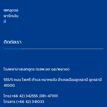
เอกอุดรอ
พาร์ทเม้น
ท์
ติดต่อเรา
โรงพยาบาลเอกอุดร (ฆสพ.อด ๑๕/๒๕๖๓)
555/5 ถนน โพศรี ตำบล หมากแข้ง อำเภอเมืองอุดรธานี อุดรธานี
41000
โทร:(+66 42) 342555 ,081-4711111
โทรสาร (+66 42) 341033