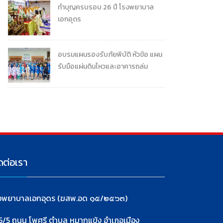
ทำบุญครบรอบ 26 ปี โรงพยาบาล
เอกอุดร
อบรมแผนรองรับภัยพิบัติ หัวข้อ แผน
รับมือแผ่นดินไหวและอาคารถล่ม
ดต่อเรา
งพยาบาลเอกอุดร (ฆสพ.อด ๑๕/๒๕๖๓)
5/5 ถนน โพศรี ตำบล หมากแข้ง อำเภอเมือง