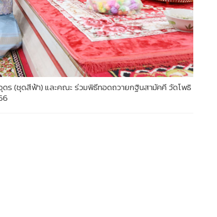
ดร (ชุดสีฟ้า) และคณะ ร่วมพิธีทอดถวายกฐินสามัคคี วัดโพธิ
566