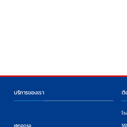
บริการของเรา
ติ
โร
เอกอุดรอ
55