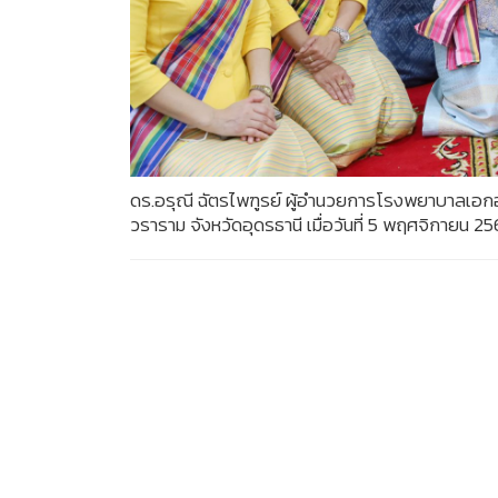
ดร.อรุณี ฉัตรไพฑูรย์ ผู้อำนวยการโรงพยาบาลเอกอุ
วราราม จังหวัดอุดรธานี เมื่อวันที่ 5 พฤศจิกายน 2