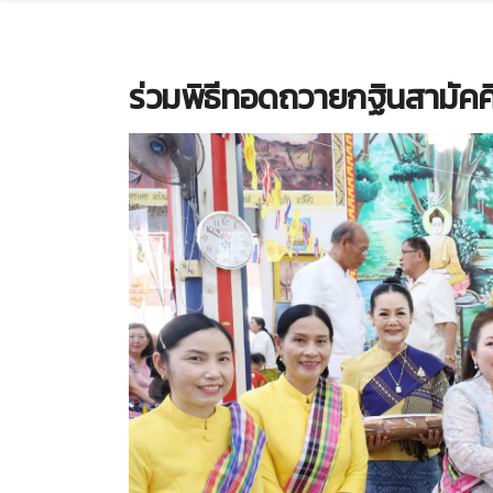
ร่วมพิธีทอดถวายกฐินสามัคคี