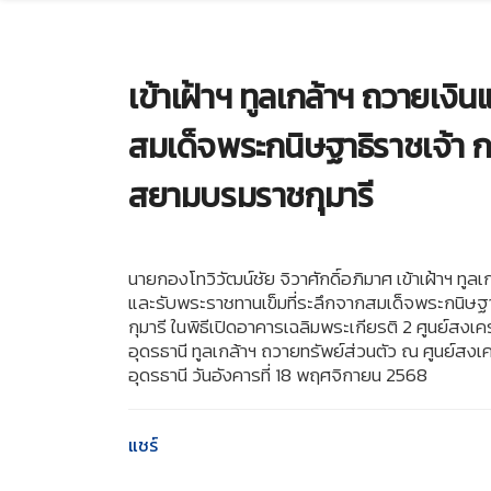
เข้าเฝ้าฯ ทูลเกล้าฯ ถวายเงิ
สมเด็จพระกนิษฐาธิราชเจ้า
สยามบรมราชกุมารี
นายกองโทวิวัฒน์ชัย จิวาศักดิ์อภิมาศ เข้าเฝ้าฯ 
และรับพระราชทานเข็มที่ระลึกจากสมเด็จพระกนิษ
กุมารี ในพิธีเปิดอาคารเฉลิมพระเกียรติ 2 ศูนย์ส
อุดรธานี ทูลเกล้าฯ ถวายทรัพย์ส่วนตัว ณ ศูนย์ส
อุดรธานี วันอังคารที่ 18 พฤศจิกายน 2568
แชร์