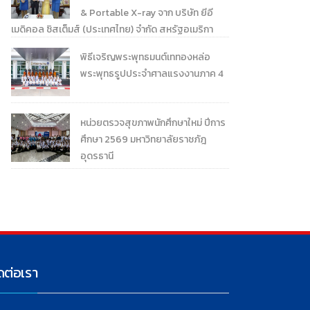
& Portable X-ray จาก บริษัท ยีอี
เมดิคอล ซิสเต็มส์ (ประเทศไทย) จำกัด สหรัฐอเมริกา
พิธีเจริญพระพุทธมนต์เททองหล่อ
พระพุทธรูปประจำศาลแรงงานภาค 4
หน่วยตรวจสุขภาพนักศึกษาใหม่ ปีการ
ศึกษา 2569 มหาวิทยาลัยราชภัฎ
อุดรธานี
ดต่อเรา