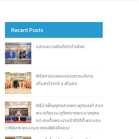
Recent Posts
แสดงความยินดีเปิดร้านใหม่
พิธีสถาปนาคณะกรรมการบริหาร
สโมสรโรตารี 4 สโมสร
พิธีบำเพ็ญกุศลสวดพระพุทธมนต์ สวด
พระอภิธรรม อุทิศถวายพระราชกุศล
แด่ สมเด็จพระนางเจ้าสิริกิติ์ พระบรม
ราชินีนาถ พระบรมราชชนนีพันปีหลวง