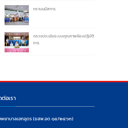
กราบนมัสการ
ตรวจประเมินระบบคุณภาพห้องปฏิบัติ
การ
ดต่อเรา
งพยาบาลเอกอุดร (ฆสพ.อด ๑๕/๒๕๖๓)